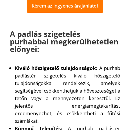
Kérem az ingyenes árajánlatot
A padlás szigetelés
purhabbal megkerülhetetlen
előnyei:
Kiváló hőszigetelő tulajdonságok:
A purhab
padlástér szigetelés kiváló hőszigetelő
tulajdonságokkal rendelkezik, amelyek
segítségével csökkenthetjük a hőveszteséget a
tetőn vagy a mennyezeten keresztül. Ez
jelentős energiamegtakarítást
eredményezhet, és csökkentheti a fűtési
számlákat.
Könnyű telepítés:
A purhab padlástér