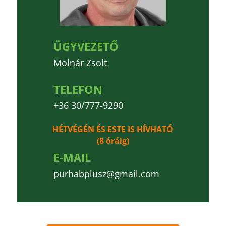
ÜGYVEZETŐ
Molnár Zsolt
TELEFON
+36 30/777-9290
HÉTVÉGÉN ÉS ESTE IS HÍVHATÓ
(8 óráig)
E-MAIL
purhabplusz@gmail.com