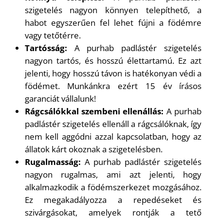
szigetelés nagyon könnyen telepíthető, a
habot egyszerűen fel lehet fújni a födémre
vagy tetőtérre.
Tartósság:
A purhab padlástér szigetelés
nagyon tartós, és hosszú élettartamú. Ez azt
jelenti, hogy hosszú távon is hatékonyan védi a
födémet. Munkánkra ezért 15 év írásos
garanciát vállalunk!
Rágcsálókkal szembeni ellenállás:
A purhab
padlástér szigetelés ellenáll a rágcsálóknak, így
nem kell aggódni azzal kapcsolatban, hogy az
állatok kárt okoznak a szigetelésben.
Rugalmasság:
A purhab padlástér szigetelés
nagyon rugalmas, ami azt jelenti, hogy
alkalmazkodik a födémszerkezet mozgásához.
Ez megakadályozza a repedéseket és
szivárgásokat, amelyek rontják a tető