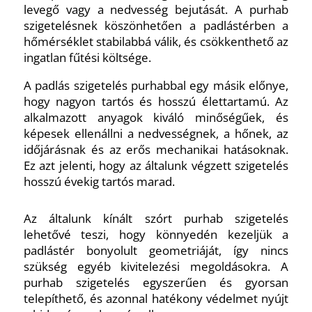
levegő vagy a nedvesség bejutását. A purhab
szigetelésnek köszönhetően a padlástérben a
hőmérséklet stabilabbá válik, és csökkenthető az
ingatlan fűtési költsége.
A padlás szigetelés purhabbal egy másik előnye,
hogy nagyon tartós és hosszú élettartamú. Az
alkalmazott anyagok kiváló minőségűek, és
képesek ellenállni a nedvességnek, a hőnek, az
időjárásnak és az erős mechanikai hatásoknak.
Ez azt jelenti, hogy az általunk végzett szigetelés
hosszú évekig tartós marad.
Az általunk kínált szórt purhab szigetelés
lehetővé teszi, hogy könnyedén kezeljük a
padlástér bonyolult geometriáját, így nincs
szükség egyéb kivitelezési megoldásokra. A
purhab szigetelés egyszerűen és gyorsan
telepíthető, és azonnal hatékony védelmet nyújt