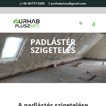
+36 30/777-9290
purhabplusz@gmail.com
PADLÁSTÉR
SZIGETELÉS
A padlástér szigetelése