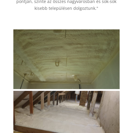
pontján, szinte az összes nagyvárosban és sok-sok
kisebb településen dolgoztunk."