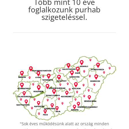
Több mint 10 éve
foglalkozunk purhab
szigeteléssel.
"Sok éves működésünk alatt az ország minden