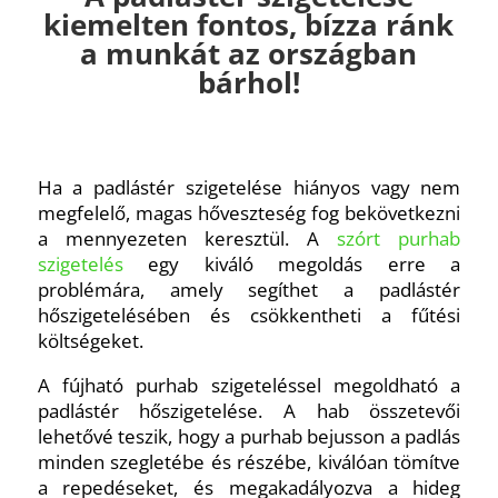
kiemelten fontos, bízza ránk
a munkát az országban
bárhol!
Ha a padlástér szigetelése hiányos vagy nem
megfelelő, magas hőveszteség fog bekövetkezni
a mennyezeten keresztül. A
szórt purhab
szigetelés
egy kiváló megoldás erre a
problémára, amely segíthet a padlástér
hőszigetelésében és csökkentheti a fűtési
költségeket.
A fújható purhab szigeteléssel megoldható a
padlástér hőszigetelése. A hab összetevői
lehetővé teszik, hogy a purhab bejusson a padlás
minden szegletébe és részébe, kiválóan tömítve
a repedéseket, és megakadályozva a hideg