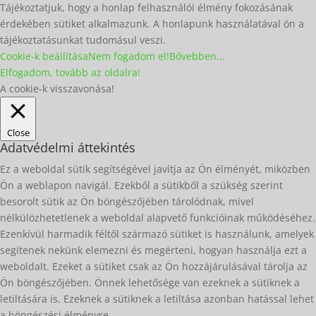
Tájékoztatjuk, hogy a honlap felhasználói élmény fokozásának
érdekében sütiket alkalmazunk. A honlapunk használatával ön a
tájékoztatásunkat tudomásul veszi.
Cookie-k beállítása
Nem fogadom el!
Bővebben...
Elfogadom, tovább az oldalra!
A cookie-k visszavonása!
Close
Adatvédelmi áttekintés
Ez a weboldal sütik segítségével javítja az Ön élményét, miközben
Ön a weblapon navigál. Ezekből a sütikből a szükség szerint
besorolt sütik az Ön böngészőjében tárolódnak, mivel
nélkülözhetetlenek a weboldal alapvető funkcióinak működéséhez.
Ezenkívül harmadik féltől származó sütiket is használunk, amelyek
segítenek nekünk elemezni és megérteni, hogyan használja ezt a
weboldalt. Ezeket a sütiket csak az Ön hozzájárulásával tárolja az
Ön böngészőjében. Önnek lehetősége van ezeknek a sütiknek a
letiltására is. Ezeknek a sütiknek a letiltása azonban hatással lehet
a böngészési élményre.